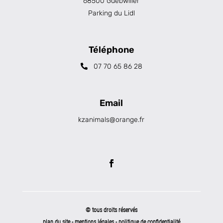
68500 Guebwiller
Parking du Lidl
Téléphone
07 70 65 86 28
Email
kzanimals@orange.fr
© tous droits réservés
plan du site
-
mentions légales
-
politique de confidentialité