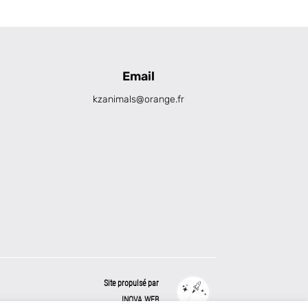
Email
kzanimals@orange.fr
Site propulsé par
INOVA WEB