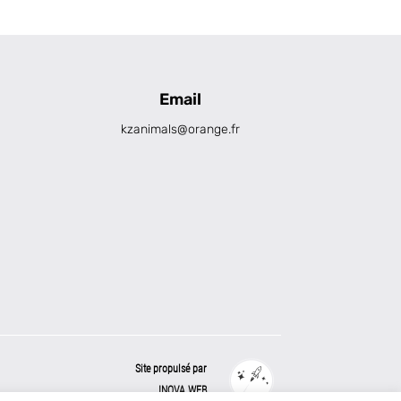
Email
kzanimals@orange.fr
Site propulsé par
INOVA WEB