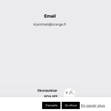
Email
kzanimals@orange.fr
Site propulsé par
INOVA WEB
En savoir plus
J'accepte
Je refuse