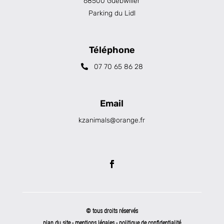
68500 Guebwiller
Parking du Lidl
Téléphone
07 70 65 86 28
Email
kzanimals@orange.fr
© tous droits réservés
plan du site
-
mentions légales
-
politique de confidentialité