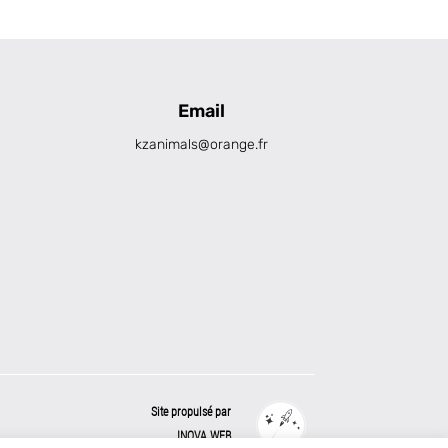
Email
kzanimals@orange.fr
Site propulsé par
INOVA WEB