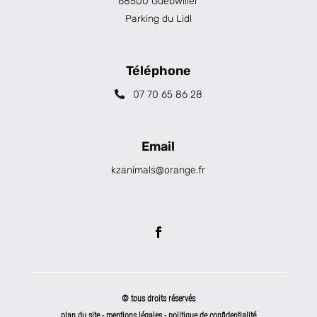
68500 Guebwiller
Parking du Lidl
Téléphone
07 70 65 86 28
Email
kzanimals@orange.fr
© tous droits réservés
plan du site
-
mentions légales
-
politique de confidentialité