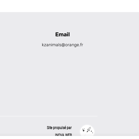
Email
kzanimals@orange.fr
Site propulsé par
INOVA WEB