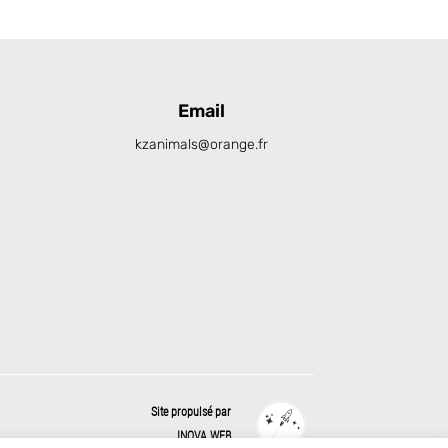
Email
kzanimals@orange.fr
Site propulsé par
INOVA WEB