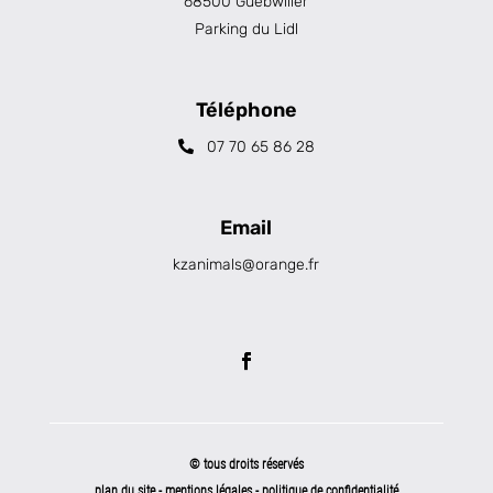
68500 Guebwiller
Parking du Lidl
Téléphone
07 70 65 86 28
Email
kzanimals@orange.fr
© tous droits réservés
plan du site
-
mentions légales
-
politique de confidentialité