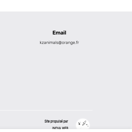
Email
kzanimals@orange.fr
Site propulsé par
INOVA WEB