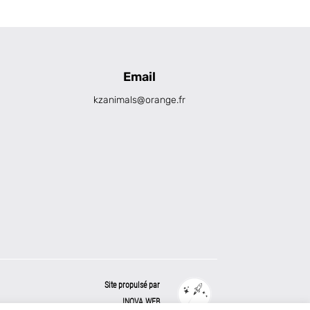
Email
kzanimals@orange.fr
Site propulsé par
INOVA WEB