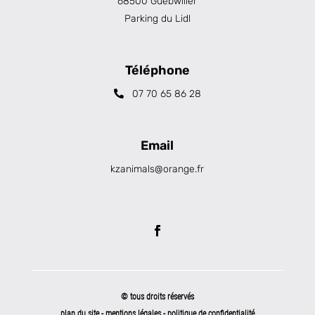
68500 Guebwiller
Parking du Lidl
Téléphone
07 70 65 86 28
Email
kzanimals@orange.fr
© tous droits réservés
plan du site
-
mentions légales
-
politique de confidentialité