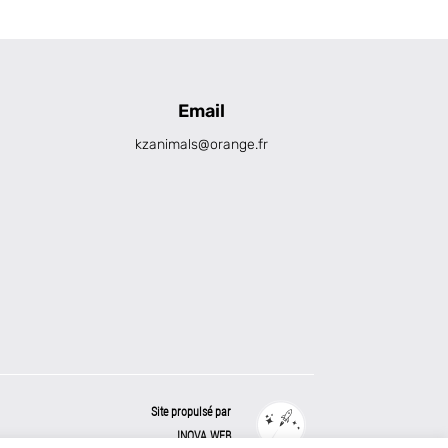
Email
kzanimals@orange.fr
Site propulsé par
INOVA WEB