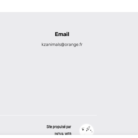
Email
kzanimals@orange.fr
Site propulsé par
INOVA WEB