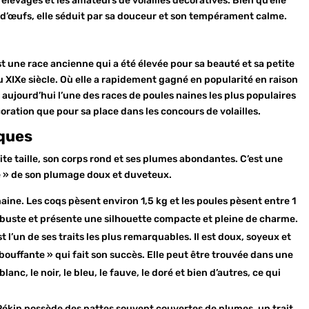
s élevages et les amateurs de volailles décoratives. Bien qu’elle
 d’œufs, elle séduit par sa douceur et son tempérament calme.
st une race ancienne qui a été élevée pour sa beauté et sa petite
au XIXe siècle. Où elle a rapidement gagné en popularité en raison
aujourd’hui l’une des races de poules naines les plus populaires
oration que pour sa place dans les concours de volailles.
iques
ite taille, son corps rond et ses plumes abondantes. C’est une
e » de son plumage doux et duveteux.
naine. Les coqs pèsent environ 1,5 kg et les poules pèsent entre 1
 robuste et présente une silhouette compacte et pleine de charme.
t l’un de ses traits les plus remarquables. Il est doux, soyeux et
ouffante » qui fait son succès. Elle peut être trouvée dans une
anc, le noir, le bleu, le fauve, le doré et bien d’autres, ce qui
Pékin possède des pattes souvent couvertes de plumes, un trait