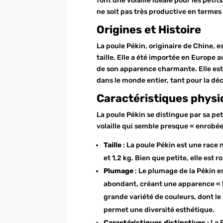
font une volaille idéale pour les petit
ne soit pas très productive en termes
Origines et Histoire
La poule Pékin, originaire de Chine, e
taille. Elle a été importée en Europe 
de son apparence charmante. Elle est 
dans le monde entier, tant pour la déc
Caractéristiques phys
La poule Pékin se distingue par sa pet
volaille qui semble presque « enrobé
Taille
: La poule Pékin est une race 
et 1,2 kg. Bien que petite, elle est
Plumage
: Le plumage de la Pékin es
abondant, créant une apparence « b
grande variété de couleurs, dont le bl
permet une diversité esthétique.
Caractéristiques distinctives
: La 