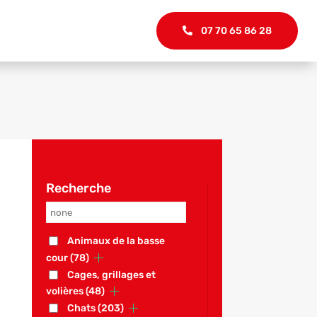
07 70 65 86 28
Recherche
Animaux de la basse
cour
(78)
Cages, grillages et
volières
(48)
Chats
(203)