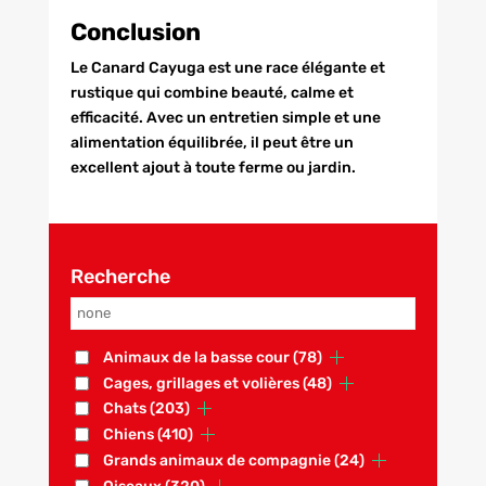
Conclusion
Le Canard Cayuga est une race élégante et
rustique qui combine beauté, calme et
efficacité. Avec un entretien simple et une
alimentation équilibrée, il peut être un
excellent ajout à toute ferme ou jardin.
Recherche
Animaux de la basse cour
(78)
Cages, grillages et volières
(48)
Chats
(203)
Chiens
(410)
Grands animaux de compagnie
(24)