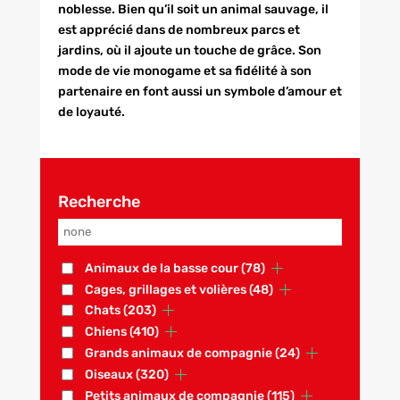
noblesse. Bien qu’il soit un animal sauvage, il
est apprécié dans de nombreux parcs et
jardins, où il ajoute un touche de grâce. Son
mode de vie monogame et sa fidélité à son
partenaire en font aussi un symbole d’amour et
de loyauté.
Recherche
Animaux de la basse cour
(78)
Cages, grillages et volières
(48)
Chats
(203)
Chiens
(410)
Grands animaux de compagnie
(24)
Oiseaux
(320)
Petits animaux de compagnie
(115)