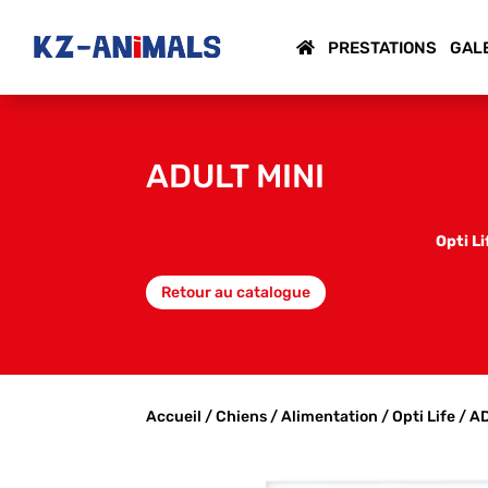
PRESTATIONS
GAL
ADULT MINI
Opti Li
Retour au catalogue
Accueil
/
Chiens
/
Alimentation
/
Opti Life
/ A