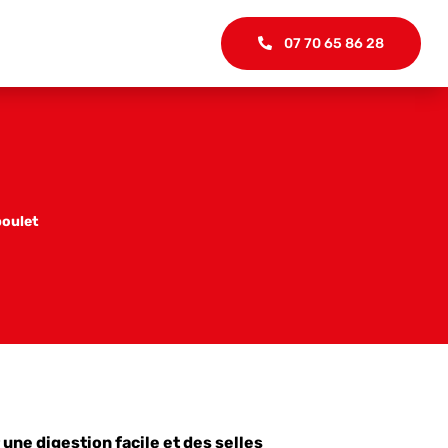
07 70 65 86 28
poulet
une digestion facile et des selles