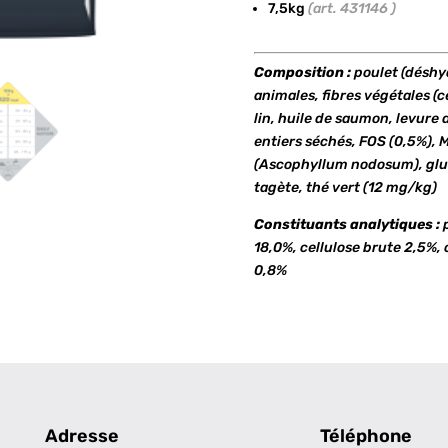
7,5kg
(art. 431146 )
Composition :
poulet (déshyd
animales, fibres végétales (c
lin, huile de saumon, levure 
entiers séchés, FOS (0,5%), M
(Ascophyllum nodosum), glu
tagète, thé vert (12 mg/kg)
Constituants analytiques :
p
18,0%, cellulose brute 2,5%,
0,8%
Adresse
Téléphone