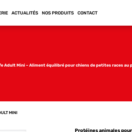
ERIE
ACTUALITÉS
NOS PRODUITS
CONTACT
fe Adult Mini – Aliment équilibré pour chiens de petites races au 
DULT MINI
Protéines animales pour 