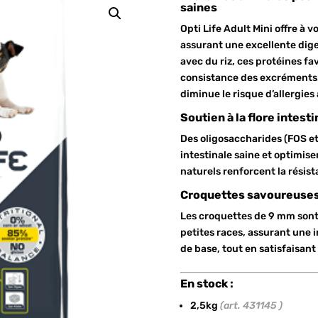
saines
Opti Life Adult Mini offre à 
assurant une excellente diges
avec du riz, ces protéines f
consistance des excréments. 
diminue le risque d’allergies
Soutien à la flore intest
Des oligosaccharides (FOS et
intestinale saine et optimise
naturels renforcent la résis
Croquettes savoureuses 
Les croquettes de 9 mm sont
petites races, assurant une 
de base, tout en satisfaisant 
En stock :
2,5kg
(art. 431145 )