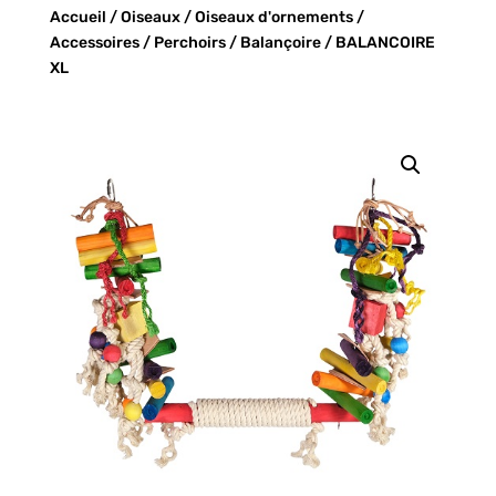
Accueil
/
Oiseaux
/
Oiseaux d'ornements
/
Accessoires
/
Perchoirs
/
Balançoire
/ BALANCOIRE
XL