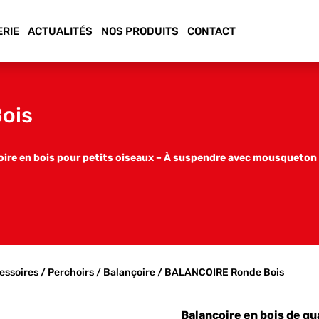
ERIE
ACTUALITÉS
NOS PRODUITS
CONTACT
ois
oire en bois pour petits oiseaux – À suspendre avec mousqueton
essoires
/
Perchoirs
/
Balançoire
/ BALANCOIRE Ronde Bois
Balançoire en bois de qu