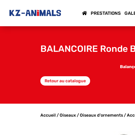
PRESTATIONS
GAL
BALANCOIRE Ronde B
Balanç
Retour au catalogue
Accueil
/
Oiseaux
/
Oiseaux d'ornements
/
Acc