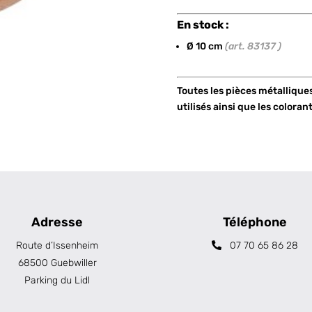
En stock :
Ø 10 cm
(art. 83137 )
Toutes les pièces métallique
utilisés ainsi que les coloran
Adresse
Téléphone
Route d’Issenheim
07 70 65 86 28
68500 Guebwiller
Parking du Lidl