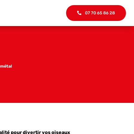
07 70 65 86 28
 métal
alité pour divertir vos oiseaux