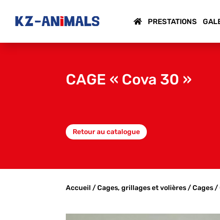
PRESTATIONS
GAL
CAGE « Cova 30 »
Retour au catalogue
Accueil
/
Cages, grillages et volières
/
Cages
/