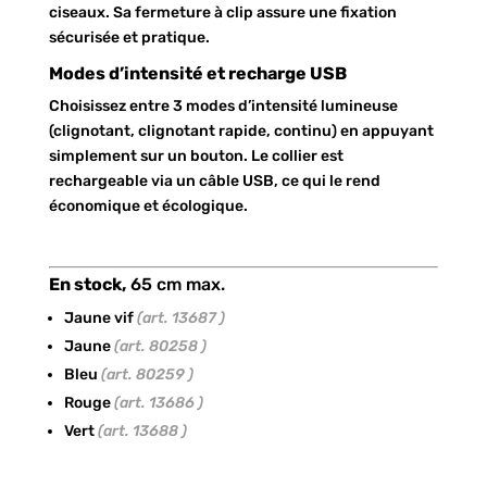
ciseaux. Sa fermeture à clip assure une fixation
sécurisée et pratique.
Modes d’intensité et recharge USB
Choisissez entre 3 modes d’intensité lumineuse
(clignotant, clignotant rapide, continu) en appuyant
simplement sur un bouton. Le collier est
rechargeable via un câble USB, ce qui le rend
économique et écologique.
En stock,
65 cm max.
Jaune vif
(art. 13687 )
Jaune
(art. 80258 )
Bleu
(art. 80259 )
Rouge
(art. 13686 )
Vert
(art. 13688 )