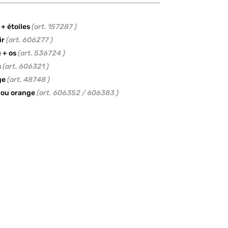
 + étoiles
(art. 157287 )
ir
(art. 606277 )
u + os
(art. 536724 )
u
(art. 606321 )
uge
(art. 48748 )
r ou orange
(art. 606352 / 606383 )