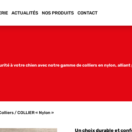
ERIE
ACTUALITÉS
NOS PRODUITS
CONTACT
rité à votre chien avec notre gamme de colliers en nylon, alliant
Colliers
/ COLLIER « Nylon »
Un choix durable et conf