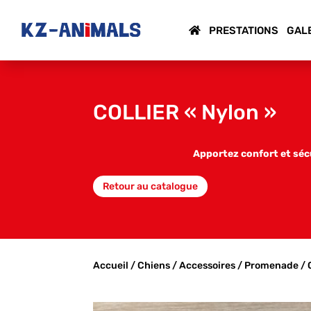
PRESTATIONS
GAL
COLLIER « Nylon »
Apportez confort et sécu
Retour au catalogue
Accueil
/
Chiens
/
Accessoires
/
Promenade
/