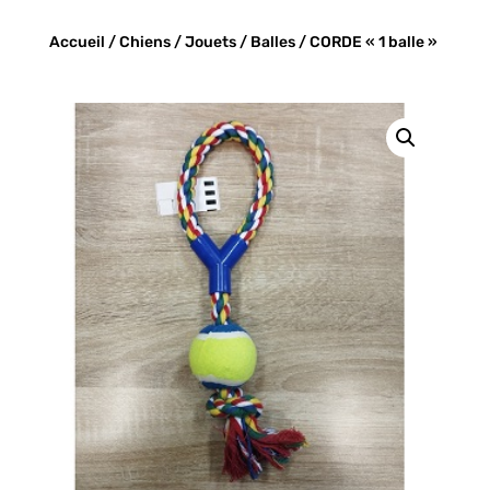
Accueil
/
Chiens
/
Jouets
/
Balles
/ CORDE « 1 balle »