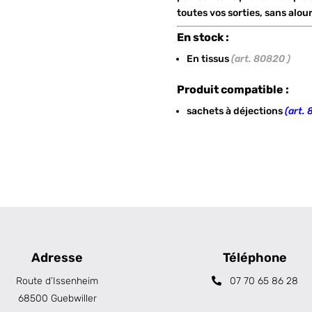
toutes vos sorties, sans alour
En stock :
En tissus
(art. 80820 )
Produit compatible :
sachets à déjections
(art.
Adresse
Téléphone
Route d’Issenheim
07 70 65 86 28
68500 Guebwiller