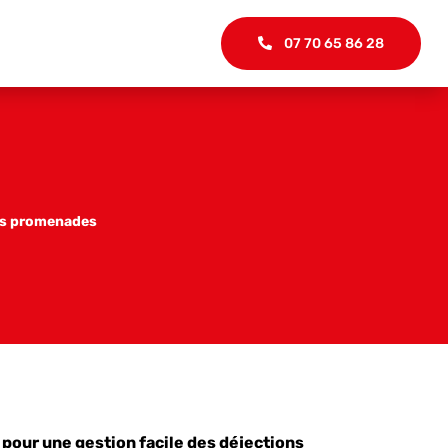
07 70 65 86 28
vos promenades
 pour une gestion facile des déjections