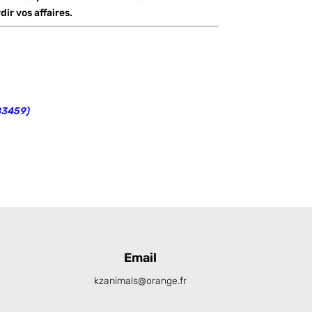
dir vos affaires.
 83459)
Email
kzanimals@orange.fr