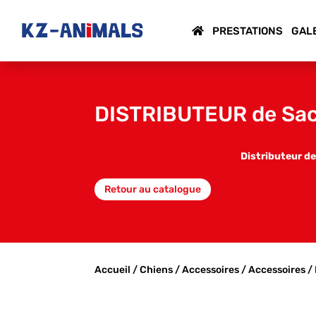
PRESTATIONS
GAL
DISTRIBUTEUR de Sa
Distributeur d
Retour au catalogue
Accueil
/
Chiens
/
Accessoires
/
Accessoires
/