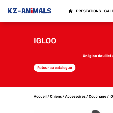
PRESTATIONS
GAL
IGLOO
Un igloo douillet
Retour au catalogue
Accueil
/
Chiens
/
Accessoires
/
Couchage
/ I