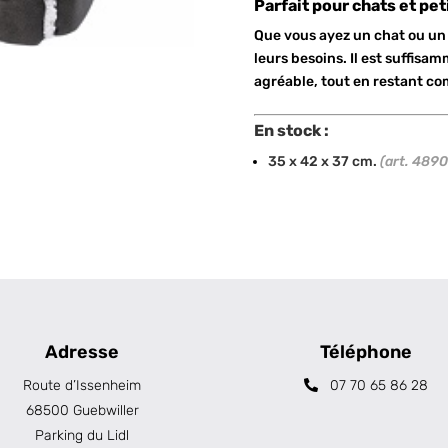
Parfait pour chats et pet
Que vous ayez un chat ou un 
leurs besoins. Il est suffisa
agréable, tout en restant co
En stock :
35 x 42 x 37 cm.
(art. 4890
Adresse
Téléphone
Route d’Issenheim
07 70 65 86 28
68500 Guebwiller
Parking du Lidl