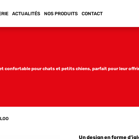
ERIE
ACTUALITÉS
NOS PRODUITS
CONTACT
 et confortable pour chats et petits chiens, parfait pour leur offr
GLOO
Un design en forme d’ig