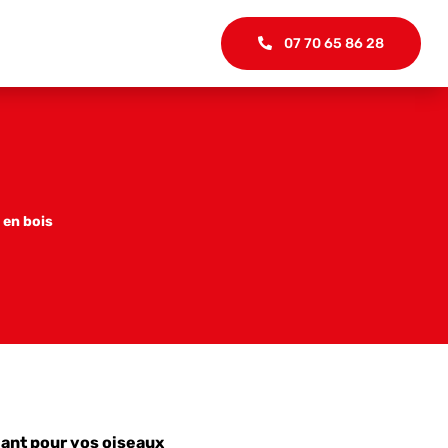
07 70 65 86 28
 en bois
lant pour vos oiseaux