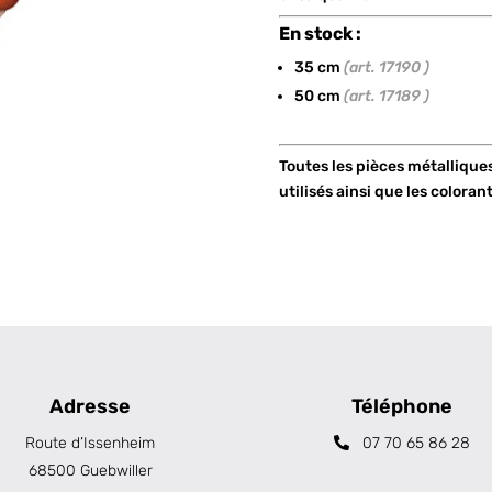
En stock :
35 cm
(art. 17190 )
50 cm
(art. 17189 )
Toutes les pièces métallique
utilisés ainsi que les coloran
Adresse
Téléphone
Route d’Issenheim
07 70 65 86 28
68500 Guebwiller