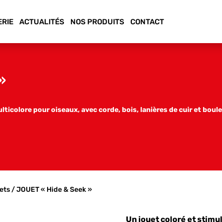
ERIE
ACTUALITÉS
NOS PRODUITS
CONTACT
»
ticolore pour oiseaux, avec corde, bois, lanières de cuir et boule
ets
/ JOUET « Hide & Seek »
Un jouet coloré et stimu