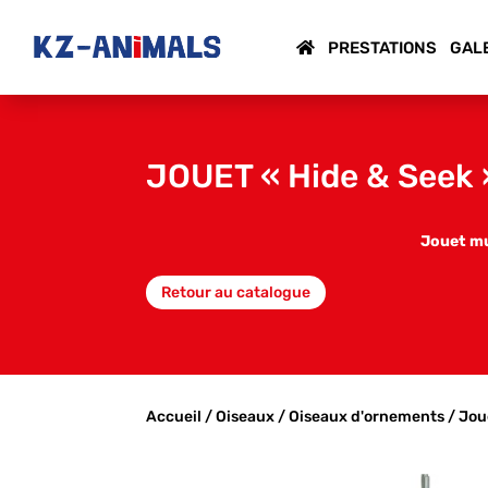
PRESTATIONS
GAL
JOUET « Hide & Seek 
Jouet mul
Retour au catalogue
Accueil
/
Oiseaux
/
Oiseaux d'ornements
/
Jou