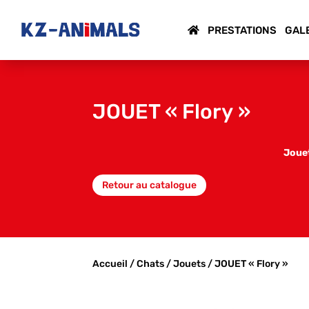
PRESTATIONS
GAL
JOUET « Flory »
Jouet
Retour au catalogue
Accueil
/
Chats
/
Jouets
/ JOUET « Flory »