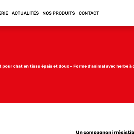
ERIE
ACTUALITÉS
NOS PRODUITS
CONTACT
 pour chat en tissu épais et doux – Forme d’animal avec herbe à 
Un compagnon irrésistib