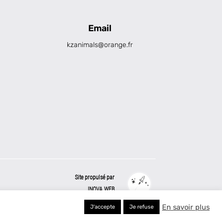
Email
kzanimals@orange.fr
Site propulsé par
INOVA WEB
En savoir plus
J'accepte
Je refuse