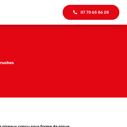
07 70 65 86 28
rruches
r oiseaux conçu sous forme de pique.