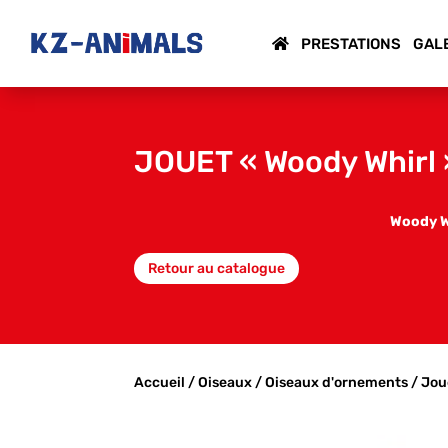
PRESTATIONS
GAL
JOUET « Woody Whirl 
Woody Wh
Retour au catalogue
Accueil
/
Oiseaux
/
Oiseaux d'ornements
/
Jou