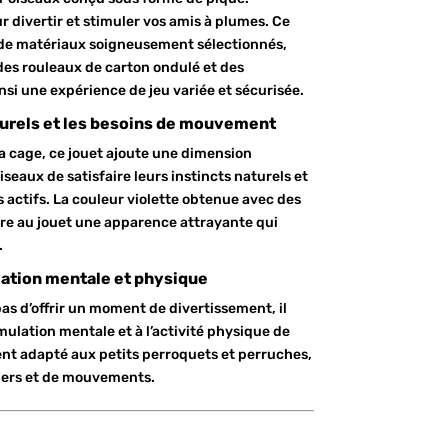
divertir et stimuler vos amis à plumes. Ce
 de matériaux soigneusement sélectionnés,
 des rouleaux de carton ondulé et des
insi une expérience de jeu variée et sécurisée.
aturels et les besoins de mouvement
a cage, ce jouet ajoute une dimension
eaux de satisfaire leurs instincts naturels et
actifs. La couleur violette obtenue avec des
re au jouet une apparence attrayante qui
.
lation mentale et physique
as d’offrir un moment de divertissement, il
mulation mentale et à l’activité physique de
ment adapté aux petits perroquets et perruches,
liers et de mouvements.