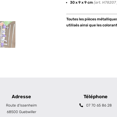
30 x 9 x 9 cm
(art. H78207 
Toutes les pièces métallique
utilisés ainsi que les coloran
Adresse
Téléphone
Route d’Issenheim
07 70 65 86 28
68500 Guebwiller