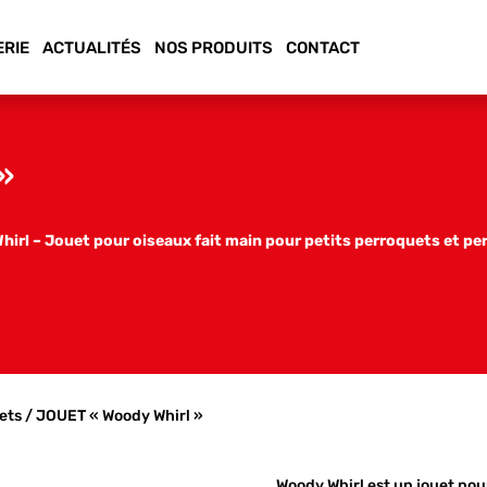
ERIE
ACTUALITÉS
NOS PRODUITS
CONTACT
»
irl – Jouet pour oiseaux fait main pour petits perroquets et pe
ets
/ JOUET « Woody Whirl »
Woody Whirl est un jouet pou