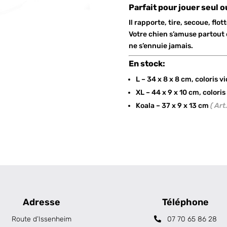
Parfait pour jouer seul 
Il rapporte, tire, secoue, flot
Votre chien s’amuse partout e
ne s’ennuie jamais.
En stock:
L – 34 x 8 x 8 cm, coloris v
XL – 44 x 9 x 10 cm, coloris
Koala – 37 x 9 x 13 cm
( Ar
Adresse
Téléphone
Route d’Issenheim
07 70 65 86 28