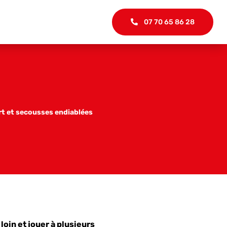
07 70 65 86 28
rt et secousses endiablées
loin et jouer à plusieurs