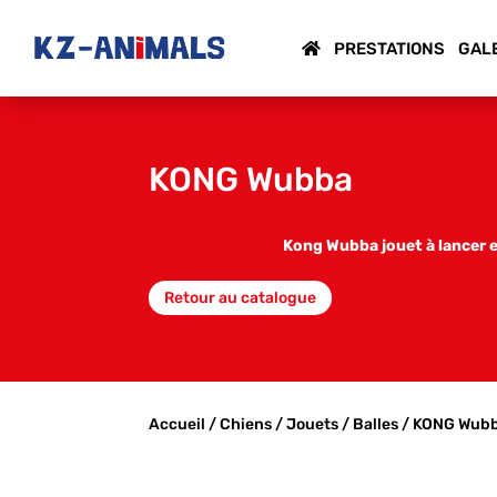
PRESTATIONS
GAL
KONG Wubba
Kong Wubba jouet à lancer e
Retour au catalogue
Accueil
/
Chiens
/
Jouets
/
Balles
/ KONG Wub