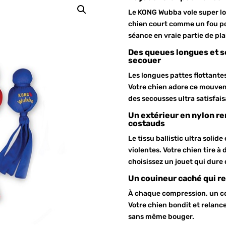
Le KONG Wubba vole super loi
chien court comme un fou po
séance en vraie partie de plai
Des queues longues et so
secouer
Les longues pattes flottante
Votre chien adore ce mouvem
des secousses ultra satisfais
Un extérieur en nylon re
costauds
Le tissu ballistic ultra solid
violentes. Votre chien tire à
choisissez un jouet qui dure 
Un couineur caché qui re
À chaque compression, un cou
Votre chien bondit et relance 
sans même bouger.