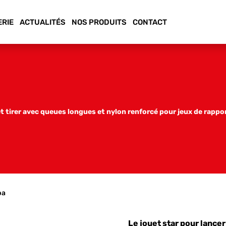
ERIE
ACTUALITÉS
NOS PRODUITS
CONTACT
t tirer avec queues longues et nylon renforcé pour jeux de rappo
ba
Le jouet star pour lancer 