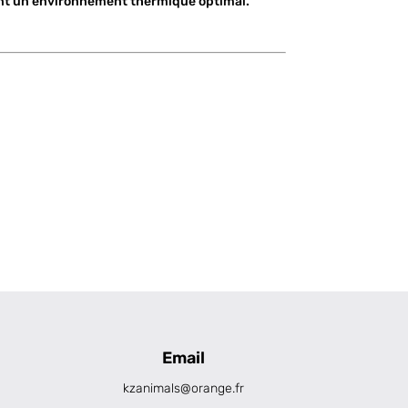
ant un environnement thermique optimal.
Email
kzanimals@orange.fr