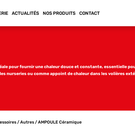
ERIE
ACTUALITÉS
NOS PRODUITS
CONTACT
ale pour fournir une chaleur douce et constante, essentielle pour
 les nurseries ou comme appoint de chaleur dans les volières exté
essoires
/
Autres
/ AMPOULE Céramique