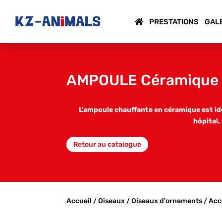
PRESTATIONS
GAL
AMPOULE Céramique
L'ampoule chauffante en céramique est idé
hôpital,
Retour au catalogue
Accueil
/
Oiseaux
/
Oiseaux d'ornements
/
Acc