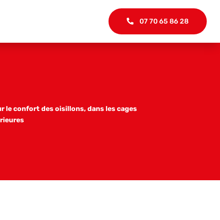
07 70 65 86 28
 le confort des oisillons, dans les cages
rieures