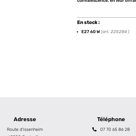
convalescence, en leur offr
En stock :
E27 60 W
(art. 225284 )
Adresse
Téléphone
Route d’Issenheim
07 70 65 86 28