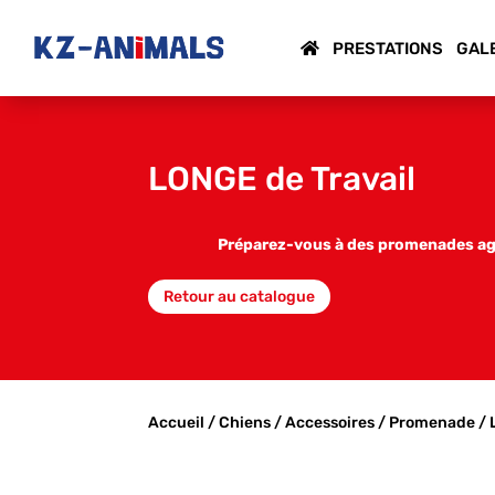
PRESTATIONS
GAL
LONGE de Travail
Préparez-vous à des promenades agré
Retour au catalogue
Accueil
/
Chiens
/
Accessoires
/
Promenade
/