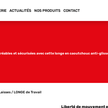
ERIE
ACTUALITÉS
NOS PRODUITS
CONTACT
ables et sécurisées avec cette longe en caoutchouc anti-glisse,
Laisses
/ LONGE de Travail
Liberté de mouvement e