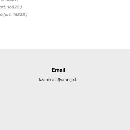
art. 16822 )
ge
(art. 16823 )
Email
kzanimals@orange.fr