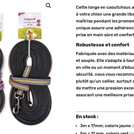
Cette longe en caoutchouc an
à votre chien une grande li
maîtrise pendant les promen
unique assure une adhérence
prise en main sûre et confor
Robustesse et confort
Fabriquée avec des matériaux 
et souple. Elle s’adapte à tou
en ville ou un moment d’éduca
sécurité, nous vous recomman
plutôt qu’un collier, surtout 
de mettre une pression excess
assurant une meilleure prise
En stock :
3m x 17mm, coloris jaune
(
5m x 17 mm, coloris vert
(a