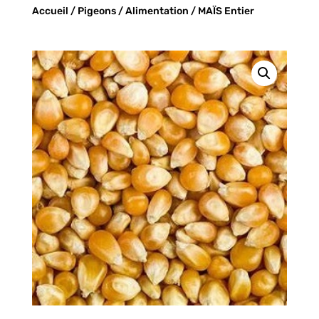
Accueil
/
Pigeons
/
Alimentation
/ MAÏS Entier