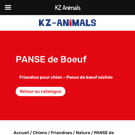
KZ Animals
PANSE de Boeuf
Friandise pour chien – Panse de bœuf séchée
Retour au catalogue
Accueil
/
Chiens
/
Friandises
/
Nature
/ PANSE de