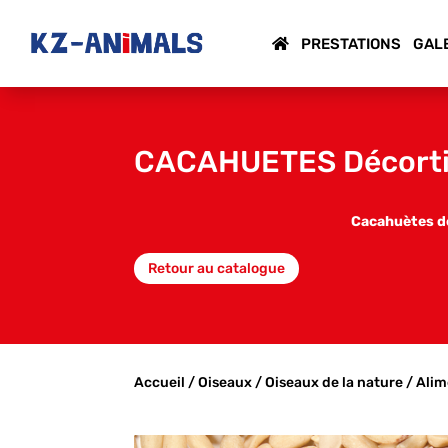
PRESTATIONS
GAL
CACAHUETES Décortiq
Cacahuètes dé
Retour au catalogue
Accueil
/
Oiseaux
/
Oiseaux de la nature
/
Alim