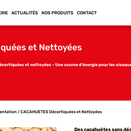
ERIE
ACTUALITÉS
NOS PRODUITS
CONTACT
uées et Nettoyées
cortiquées et nettoyées – Une source d'énergie pour les oiseaux
entation
/ CACAHUETES Décortiquées et Nettoyées
Des cacahuètes sans dé