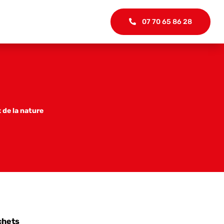
07 70 65 86 28
 de la nature
chets