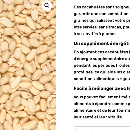
Ces cacahuètes sont soigne
garantir une consommation o
graines qui salissent votre p
être servies, sans tracas, po
à vos invités à plumes.
Un supplément énergétiq
En ajoutant ces cacahuètes à 
d’énergie supplémentaire aux
pendant les périodes froides
protéines, ce qui aide les oi
conditions climatiques rigou
Facile à mélanger avec l
Vous pouvez facilement méla
aliments à épandre comme pet
alimentaire et de leur fourn
leur santé et leur vitalité.