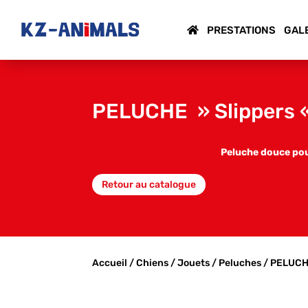
PRESTATIONS
GAL
PELUCHE » Slippers 
Peluche douce pou
Retour au catalogue
Accueil
/
Chiens
/
Jouets
/
Peluches
/ PELUCH