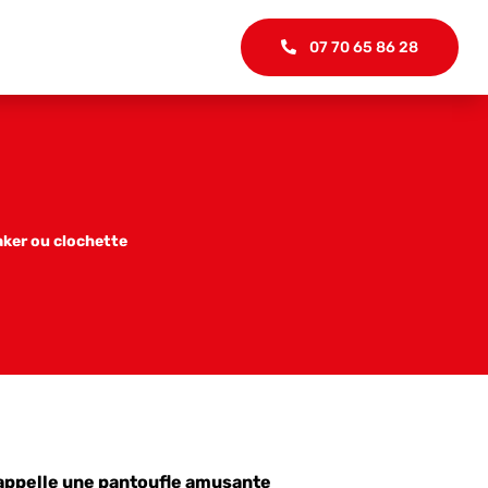
07 70 65 86 28
aker ou clochette
appelle une pantoufle amusante