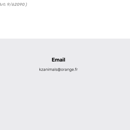
Art: 9/62090 )
Email
kzanimals@orange.fr