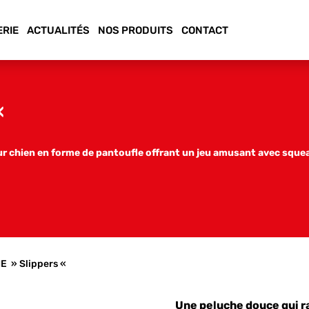
ERIE
ACTUALITÉS
NOS PRODUITS
CONTACT
«
r chien en forme de pantoufle offrant un jeu amusant avec sque
E » Slippers «
Une peluche douce qui r