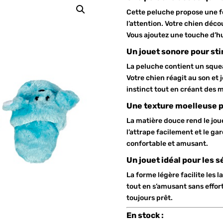
Cette peluche propose une f
l’attention. Votre chien déco
Vous ajoutez une touche d’h
Un jouet sonore pour sti
La peluche contient un squea
Votre chien réagit au son et
instinct tout en créant des
Une texture moelleuse pa
La matière douce rend le jou
l’attrape facilement et le ga
confortable et amusant.
Un jouet idéal pour les 
La forme légère facilite les l
tout en s’amusant sans effort
toujours prêt.
En stock :