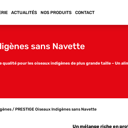
ERIE
ACTUALITÉS
NOS PRODUITS
CONTACT
igènes sans Navette
 qualité pour les oiseaux indigènes de plus grande taille – Un al
igènes
/ PRESTIGE Oiseaux Indigènes sans Navette
Un mélange riche en prot