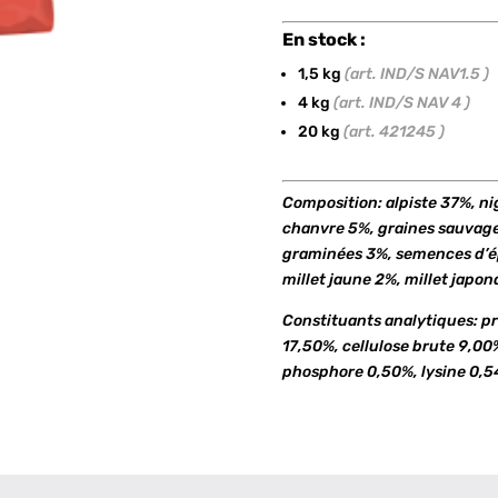
En stock :
1,5 kg
(art. IND/S NAV1.5 )
4 kg
(art. IND/S NAV 4 )
20 kg
(art. 421245 )
Composition: alpiste 37%, nig
chanvre 5%, graines sauvage
graminées 3%, semences d’épi
millet jaune 2%, millet japon
Constituants analytiques: pr
17,50%, cellulose brute 9,00
phosphore 0,50%, lysine 0,5