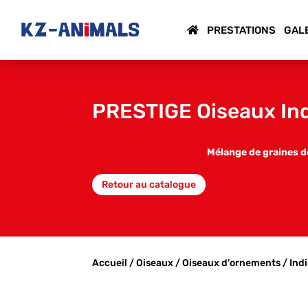
PRESTATIONS
GAL
PRESTIGE Oiseaux Ind
Mélange de graines de
Retour au catalogue
Accueil
/
Oiseaux
/
Oiseaux d'ornements
/
Ind