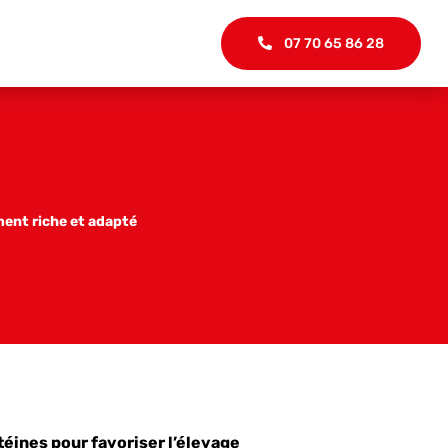
07 70 65 86 28
iment riche et adapté
éines pour favoriser l’élevage