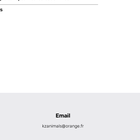
os
Email
kzanimals@orange.fr