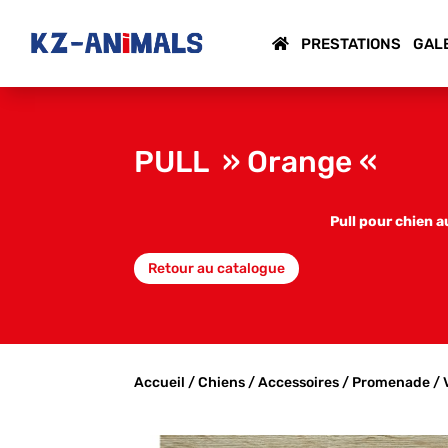
PRESTATIONS
GAL
PULL » Orange «
Pull pour chien a
Retour au catalogue
Accueil
/
Chiens
/
Accessoires
/
Promenade
/