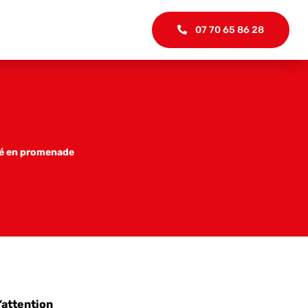
07 70 65 86 28
ité en promenade
l’attention