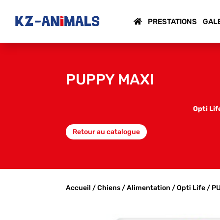
PRESTATIONS
GAL
PUPPY MAXI
Opti Li
Retour au catalogue
Accueil
/
Chiens
/
Alimentation
/
Opti Life
/ P