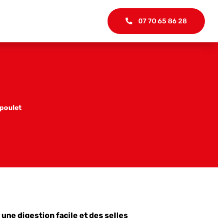
07 70 65 86 28
 poulet
une digestion facile et des selles