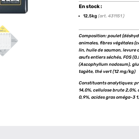
En stock :
12,5kg
(art. 431151 )
Composition: poulet (déshydra
animales, fibres végétales (c
lin, huile de saumon, levure 
œufs entiers séchés, FOS (0,
(Ascophyllum nodosum), glu
tagète, thé vert (12 mg/kg)
Constituants analytiques: p
14,0%, cellulose brute 2,0%,
0,9%, acides gras oméga-3 1,