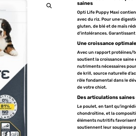
saines
Opti Life Puppy Maxi contie
avec du riz. Pour une digestio
gluten, de blé et de maïs rédu
d’intolérances. Garantissant 
Une croissance optimal
Avec un rapport protéines/t
soutient la croissance saine e
nutriments nécessaires pour
de krill, source naturelle d
rôle fondamental dans le dé
de votre chiot.
Des articulations saines
Le poulet, en tant qu’ingréd
chondroïtine, et la composit
éléments nutritifs favorisen
soutiennent leur souplesse 