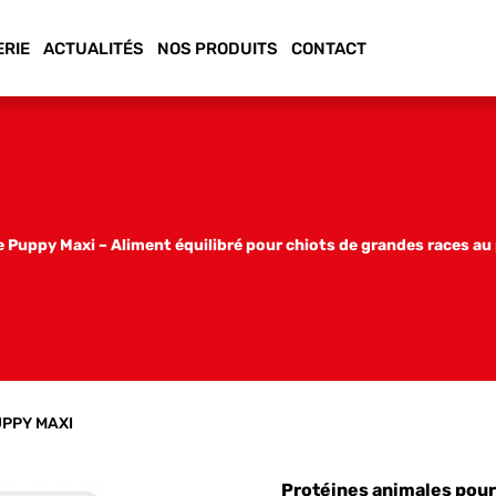
ERIE
ACTUALITÉS
NOS PRODUITS
CONTACT
fe Puppy Maxi – Aliment équilibré pour chiots de grandes races au
UPPY MAXI
Protéines animales pour 