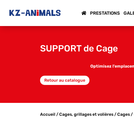
PRESTATIONS
GAL
SUPPORT de Cage
Optimisez l'emplaceme
Retour au catalogue
Accueil
/
Cages, grillages et volières
/
Cages
/