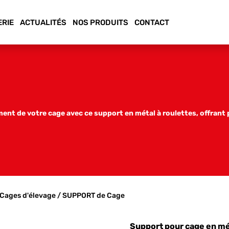
ERIE
ACTUALITÉS
NOS PRODUITS
CONTACT
nt de votre cage avec ce support en métal à roulettes, offrant p
Cages d'élevage
/ SUPPORT de Cage
Support pour cage en mé