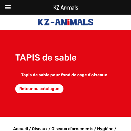
KZ Animals
TAPIS de sable
Tapis de sable pour fond de cage d'oiseaux
Retour au catalogue
Accueil
/
Oiseaux
/
Oiseaux d'ornements
/
Hygiène
/