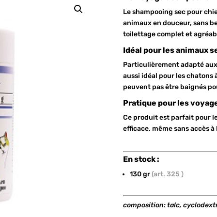
Le shampooing sec pour chien
animaux en douceur, sans beso
toilettage complet et agréab
Idéal pour les animaux se
Particulièrement adapté aux
aussi idéal pour les chatons 
peuvent pas être baignés pou
Pratique pour les voyag
Ce produit est parfait pour 
efficace, même sans accès à l
En stock :
130 gr
(art. 325 )
composition: talc, cyclodext