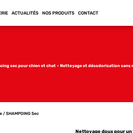
ERIE
ACTUALITÉS
NOS PRODUITS
CONTACT
ing sec pour chien et chat – Nettoyage et désodorisation sans 
ge
/ SHAMPOING Sec
Nettoyage doux pour un 