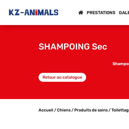
PRESTATIONS
GAL
SHAMPOING Sec
Shampoo
Retour au catalogue
Accueil
/
Chiens
/
Produits de soins
/
Toiletta