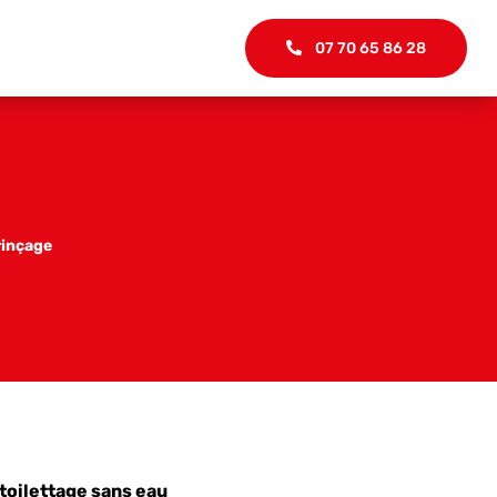
07 70 65 86 28
rinçage
toilettage sans eau